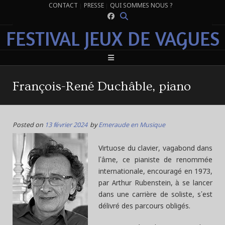
CONTACT
PRESSE
QUI SOMMES NOUS ?
FESTIVAL JEUX DE VAGUES
François-René Duchâble, piano
Posted on
13 février 2024
by
Emeraude en Musique
Virtuose du clavier, vagabond dans
l’âme, ce pianiste de renommée
internationale, encouragé en 1973,
par Arthur Rubenstein, à se lancer
dans une carrière de soliste, s’est
délivré des parcours obligés.